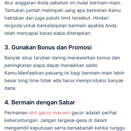
Atur anggaran Anda sebelum ini mulai bermain-main.
Tentukan jumlah melimpah uang apa berkenan Kamu
habiskan dan juga patuhi limit tersebut. Hindari
tergoda untuk berkelanjutan bermain apabila Anda
telah mencapai batas siapa ditetapkan.
3. Gunakan Bonus dan Promosi
Banyak situs taruhan daring menawarkan bonus dan
peningkatan siapa dapat menaikkan saldo
Kamu.Manfaatkan peluang ini bagi bermain-main lebih
besar long time tidak ada harus memproduksi banyak
dana.
4. Bermain dengan Sabar
Permainan
slot gacor maxwin
gacor adalah perihal
keberuntungan. Jangan tergesa-gesa di dalam
mengambil keputusan serta bersabarlah ketika tunggu