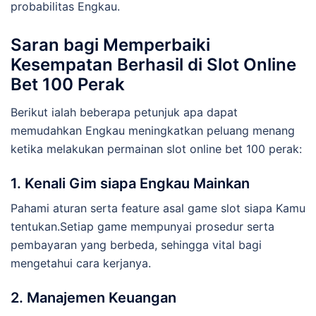
probabilitas Engkau.
Saran bagi Memperbaiki
Kesempatan Berhasil di Slot Online
Bet 100 Perak
Berikut ialah beberapa petunjuk apa dapat
memudahkan Engkau meningkatkan peluang menang
ketika melakukan permainan slot online bet 100 perak:
1. Kenali Gim siapa Engkau Mainkan
Pahami aturan serta feature asal game slot siapa Kamu
tentukan.Setiap game mempunyai prosedur serta
pembayaran yang berbeda, sehingga vital bagi
mengetahui cara kerjanya.
2. Manajemen Keuangan