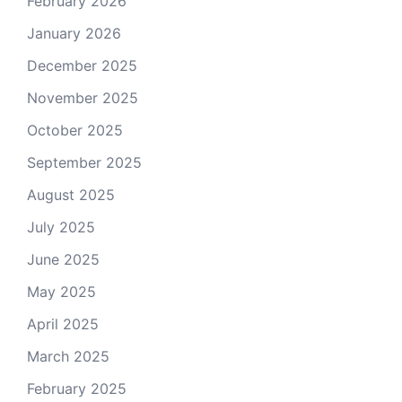
February 2026
January 2026
December 2025
November 2025
October 2025
September 2025
August 2025
July 2025
June 2025
May 2025
April 2025
March 2025
February 2025