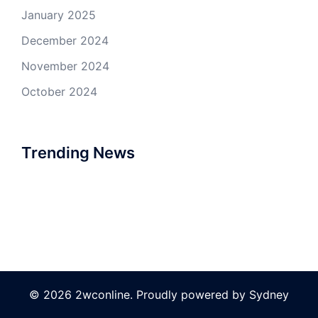
January 2025
December 2024
November 2024
October 2024
Trending News
© 2026 2wconline. Proudly powered by
Sydney