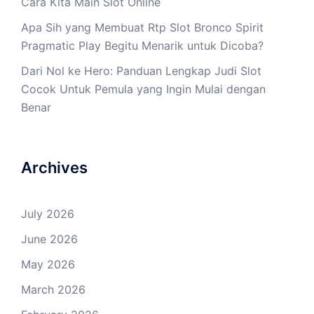
Cara Kita Main Slot Online
Apa Sih yang Membuat Rtp Slot Bronco Spirit
Pragmatic Play Begitu Menarik untuk Dicoba?
Dari Nol ke Hero: Panduan Lengkap Judi Slot
Cocok Untuk Pemula yang Ingin Mulai dengan
Benar
Archives
July 2026
June 2026
May 2026
March 2026