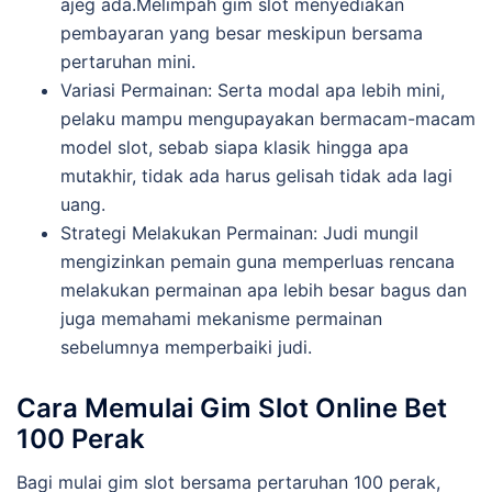
ajeg ada.Melimpah gim slot menyediakan
pembayaran yang besar meskipun bersama
pertaruhan mini.
Variasi Permainan: Serta modal apa lebih mini,
pelaku mampu mengupayakan bermacam-macam
model slot, sebab siapa klasik hingga apa
mutakhir, tidak ada harus gelisah tidak ada lagi
uang.
Strategi Melakukan Permainan: Judi mungil
mengizinkan pemain guna memperluas rencana
melakukan permainan apa lebih besar bagus dan
juga memahami mekanisme permainan
sebelumnya memperbaiki judi.
Cara Memulai Gim Slot Online Bet
100 Perak
Bagi mulai gim slot bersama pertaruhan 100 perak,