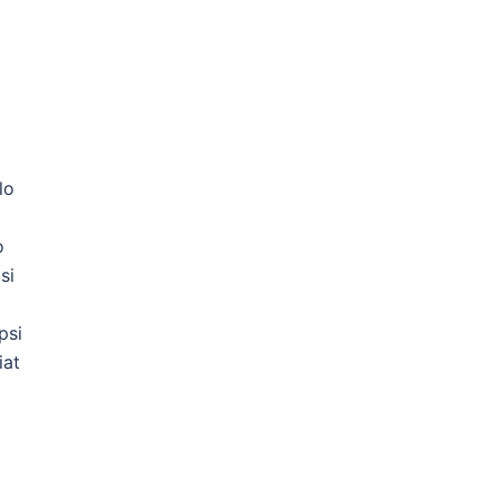
lo
o
si
psi
iat