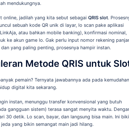
udah mendukungnya.
ot online, jadilah yang kita sebut sebagai
QRIS slot
. Prosesn
muncul sebuah kode QR unik di layar, lo scan pake aplikasi
 LinkAja, atau bahkan mobile banking), konfirmasi nominal,
uk ke akun game lo. Gak perlu input nomor rekening panja
 dan yang paling penting, prosesnya hampir instan.
uleran Metode QRIS untuk Slo
i banyak pemain? Ternyata jawabannya ada pada kemudaha
up digital kita sekarang.
ingin instan, menunggu transfer konvensional yang butuh
u ada gangguan sistem) terasa sangat menyita waktu. Denga
i 30 detik. Lo scan, bayar, dan langsung bisa main. Ini bik
jeda yang bikin semangat main jadi hilang.