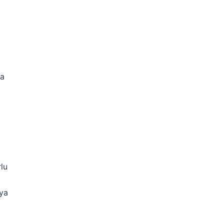
ya
lu
aya