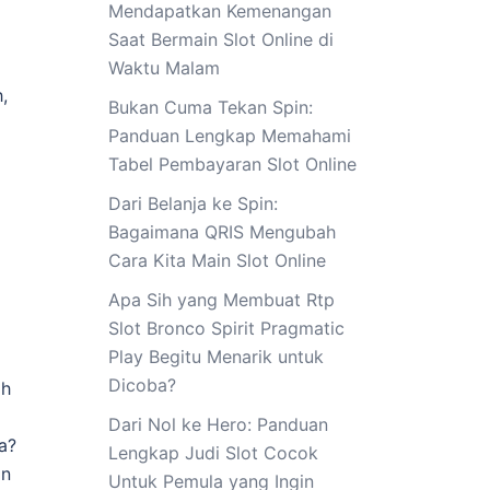
Mendapatkan Kemenangan
Saat Bermain Slot Online di
Waktu Malam
,
Bukan Cuma Tekan Spin:
Panduan Lengkap Memahami
Tabel Pembayaran Slot Online
Dari Belanja ke Spin:
Bagaimana QRIS Mengubah
Cara Kita Main Slot Online
Apa Sih yang Membuat Rtp
Slot Bronco Spirit Pragmatic
Play Begitu Menarik untuk
Dicoba?
ah
Dari Nol ke Hero: Panduan
a?
Lengkap Judi Slot Cocok
an
Untuk Pemula yang Ingin