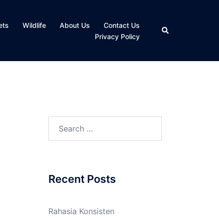
ets
Wildlife
About Us
Contact Us
Search
Privacy Policy
Search
for:
Recent Posts
Rahasia Konsisten