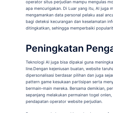
operator situs perjudian mampu mengulas mo
apa mencurigakan. Di Luar yang itu, AI juga
mengamankan data personal pelaku asal anc
bagi deteksi kecurangan dan keselamatan inf
ditingkatkan, sehingga memperbaiki popularit
Peningkatan Peng
Teknologi AI juga bisa dipakai guna mening
line.Dengan kejeniusan buatan, website taruh
dipersonalisasi berdasar pilihan dan juga seja
pattern game kesukaan partisipan serta men
bermain-main mereka. Bersama demikian, pen
sepanjang melakukan permainan togel onlen, 
pendapatan operator website perjudian.