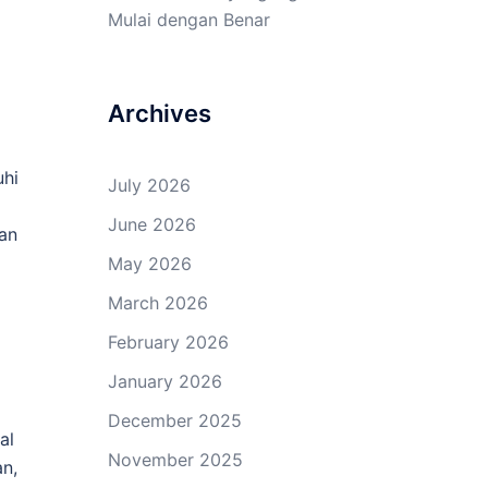
Mulai dengan Benar
Archives
uhi
July 2026
June 2026
lan
May 2026
March 2026
February 2026
January 2026
December 2025
al
November 2025
n,