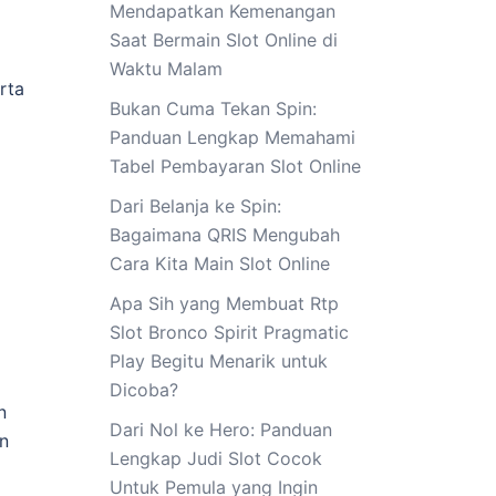
Mendapatkan Kemenangan
Saat Bermain Slot Online di
Waktu Malam
rta
Bukan Cuma Tekan Spin:
Panduan Lengkap Memahami
Tabel Pembayaran Slot Online
Dari Belanja ke Spin:
Bagaimana QRIS Mengubah
Cara Kita Main Slot Online
Apa Sih yang Membuat Rtp
Slot Bronco Spirit Pragmatic
Play Begitu Menarik untuk
Dicoba?
n
Dari Nol ke Hero: Panduan
an
Lengkap Judi Slot Cocok
Untuk Pemula yang Ingin