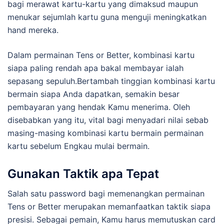
bagi merawat kartu-kartu yang dimaksud maupun
menukar sejumlah kartu guna menguji meningkatkan
hand mereka.
Dalam permainan Tens or Better, kombinasi kartu
siapa paling rendah apa bakal membayar ialah
sepasang sepuluh.Bertambah tinggian kombinasi kartu
bermain siapa Anda dapatkan, semakin besar
pembayaran yang hendak Kamu menerima. Oleh
disebabkan yang itu, vital bagi menyadari nilai sebab
masing-masing kombinasi kartu bermain permainan
kartu sebelum Engkau mulai bermain.
Gunakan Taktik apa Tepat
Salah satu password bagi memenangkan permainan
Tens or Better merupakan memanfaatkan taktik siapa
presisi. Sebagai pemain, Kamu harus memutuskan card