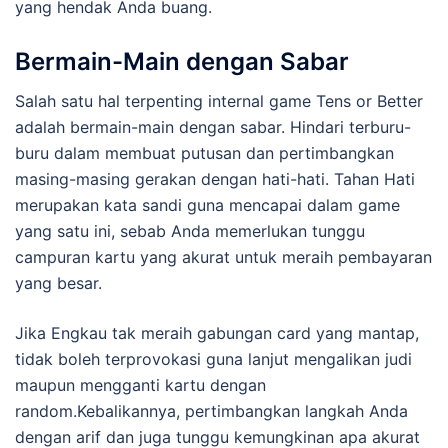
yang hendak Anda buang.
Bermain-Main dengan Sabar
Salah satu hal terpenting internal game Tens or Better
adalah bermain-main dengan sabar. Hindari terburu-
buru dalam membuat putusan dan pertimbangkan
masing-masing gerakan dengan hati-hati. Tahan Hati
merupakan kata sandi guna mencapai dalam game
yang satu ini, sebab Anda memerlukan tunggu
campuran kartu yang akurat untuk meraih pembayaran
yang besar.
Jika Engkau tak meraih gabungan card yang mantap,
tidak boleh terprovokasi guna lanjut mengalikan judi
maupun mengganti kartu dengan
random.Kebalikannya, pertimbangkan langkah Anda
dengan arif dan juga tunggu kemungkinan apa akurat