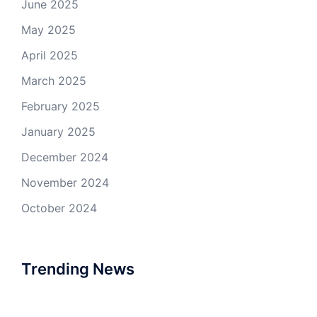
June 2025
May 2025
April 2025
March 2025
February 2025
January 2025
December 2024
November 2024
October 2024
Trending News