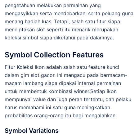
pengetahuan melakukan permainan yang
mengasyikkan serta mendebarkan, serta peluang guna
menang hadiah luas. Tetapi, salah satu fitur siapa
menciptakan slot seperti itu menarik merupakan
koleksi simbol siapa diketahui pada dalamnya.
Symbol Collection Features
Fitur Koleksi Ikon adalah salah satu feature kunci
dalam gim slot gacor. Ini mengacu pada bermacam-
macam lambang siapa dipakai internal permainan
untuk membentuk kombinasi winner.Setiap ikon
mempunyai value dan juga peran tertentu, dan pelaku
harus memahami ini satu guna meningkatkan
probabilitas orang-orang itu bagi mengalahkan.
Symbol Variations