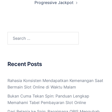
Progressive Jackpot
Search
for:
Recent Posts
Rahasia Konsisten Mendapatkan Kemenangan Saat
Bermain Slot Online di Waktu Malam
Bukan Cuma Tekan Spin: Panduan Lengkap
Memahami Tabel Pembayaran Slot Online
Dari Belanja ke Spin: Bagaimana QRIS Mengubah