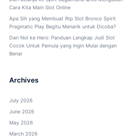
Cara Kita Main Slot Online
Apa Sih yang Membuat Rtp Slot Bronco Spirit
Pragmatic Play Begitu Menarik untuk Dicoba?
Dari Nol ke Hero: Panduan Lengkap Judi Slot
Cocok Untuk Pemula yang Ingin Mulai dengan
Benar
Archives
July 2026
June 2026
May 2026
March 2026