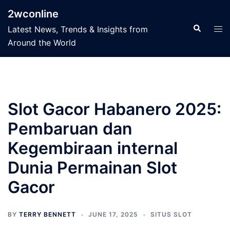
Skip
2wconline
to
Search
Tog
Latest News, Trends & Insights from
content
men
Around the World
Slot Gacor Habanero 2025:
Pembaruan dan
Kegembiraan internal
Dunia Permainan Slot
Gacor
BY
TERRY BENNETT
JUNE 17, 2025
SITUS SLOT