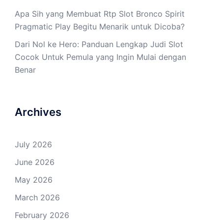
Apa Sih yang Membuat Rtp Slot Bronco Spirit
Pragmatic Play Begitu Menarik untuk Dicoba?
Dari Nol ke Hero: Panduan Lengkap Judi Slot
Cocok Untuk Pemula yang Ingin Mulai dengan
Benar
Archives
July 2026
June 2026
May 2026
March 2026
February 2026