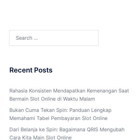
Search
for:
Recent Posts
Rahasia Konsisten Mendapatkan Kemenangan Saat
Bermain Slot Online di Waktu Malam
Bukan Cuma Tekan Spin: Panduan Lengkap
Memahami Tabel Pembayaran Slot Online
Dari Belanja ke Spin: Bagaimana QRIS Mengubah
Cara Kita Main Slot Online