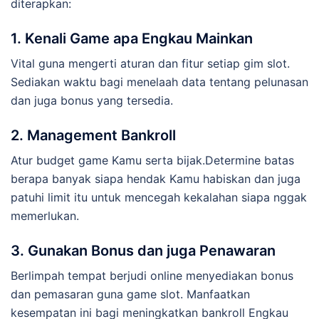
diterapkan:
1. Kenali Game apa Engkau Mainkan
Vital guna mengerti aturan dan fitur setiap gim slot.
Sediakan waktu bagi menelaah data tentang pelunasan
dan juga bonus yang tersedia.
2. Management Bankroll
Atur budget game Kamu serta bijak.Determine batas
berapa banyak siapa hendak Kamu habiskan dan juga
patuhi limit itu untuk mencegah kekalahan siapa nggak
memerlukan.
3. Gunakan Bonus dan juga Penawaran
Berlimpah tempat berjudi online menyediakan bonus
dan pemasaran guna game slot. Manfaatkan
kesempatan ini bagi meningkatkan bankroll Engkau