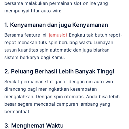
bersama melakukan permainan slot online yang
mempunyai fitur auto win:
1. Kenyamanan dan juga Kenyamanan
Bersama feature ini,
jamuslot
Engkau tak butuh repot-
repot menekan tuts spin berulang waktu.Lumayan
susun kuantitas spin automatic dan juga biarkan
sistem berkarya bagi Kamu.
2. Peluang Berhasil Lebih Banyak Tinggi
Sedikit permainan slot gacor dengan ciri auto win
dirancang bagi meningkatkan kesempatan
mengalahkan. Dengan spin otomatis, Anda bisa lebih
besar segera mencapai campuran lambang yang
bermanfaat.
3. Menghemat Waktu