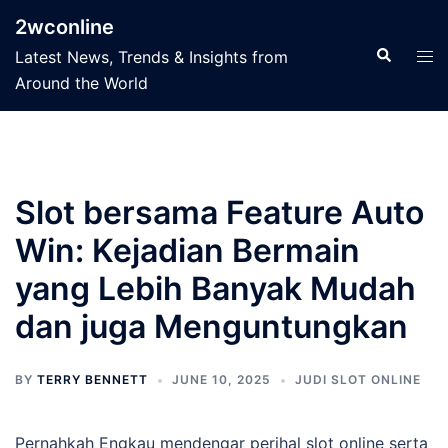
Skip
2wconline
to
Search
Tog
Latest News, Trends & Insights from
content
men
Around the World
Slot bersama Feature Auto
Win: Kejadian Bermain
yang Lebih Banyak Mudah
dan juga Menguntungkan
BY
TERRY BENNETT
JUNE 10, 2025
JUDI SLOT ONLINE
Pernahkah Engkau mendengar perihal slot online serta