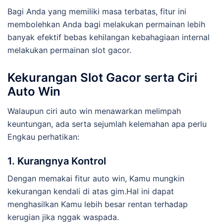
Bagi Anda yang memiliki masa terbatas, fitur ini
membolehkan Anda bagi melakukan permainan lebih
banyak efektif bebas kehilangan kebahagiaan internal
melakukan permainan slot gacor.
Kekurangan Slot Gacor serta Ciri
Auto Win
Walaupun ciri auto win menawarkan melimpah
keuntungan, ada serta sejumlah kelemahan apa perlu
Engkau perhatikan:
1. Kurangnya Kontrol
Dengan memakai fitur auto win, Kamu mungkin
kekurangan kendali di atas gim.Hal ini dapat
menghasilkan Kamu lebih besar rentan terhadap
kerugian jika nggak waspada.