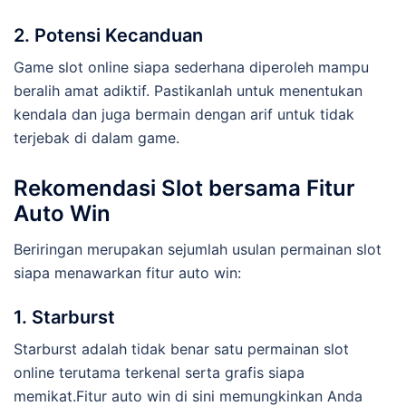
2. Potensi Kecanduan
Game slot online siapa sederhana diperoleh mampu
beralih amat adiktif. Pastikanlah untuk menentukan
kendala dan juga bermain dengan arif untuk tidak
terjebak di dalam game.
Rekomendasi Slot bersama Fitur
Auto Win
Beriringan merupakan sejumlah usulan permainan slot
siapa menawarkan fitur auto win:
1. Starburst
Starburst adalah tidak benar satu permainan slot
online terutama terkenal serta grafis siapa
memikat.Fitur auto win di sini memungkinkan Anda