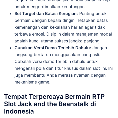
untuk mengoptimalkan keuntungan.
Set Target dan Batasi Kerugian:
Penting untuk
bermain dengan kepala dingin. Tetapkan batas
kemenangan dan kekalahan harian agar tidak
terbawa emosi. Disiplin dalam manajemen modal
adalah kunci utama sukses jangka panjang.
Gunakan Versi Demo Terlebih Dahulu:
Jangan
langsung bertaruh menggunakan uang asli.
Cobalah versi demo terlebih dahulu untuk
mengenali pola dan fitur khusus dalam slot ini. Ini
juga membantu Anda merasa nyaman dengan
mekanisme game.
Tempat Terpercaya Bermain RTP
Slot Jack and the Beanstalk di
Indonesia