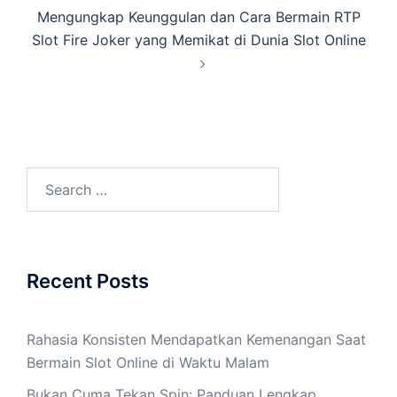
Mengungkap Keunggulan dan Cara Bermain RTP
Slot Fire Joker yang Memikat di Dunia Slot Online
Search
for:
Recent Posts
Rahasia Konsisten Mendapatkan Kemenangan Saat
Bermain Slot Online di Waktu Malam
Bukan Cuma Tekan Spin: Panduan Lengkap