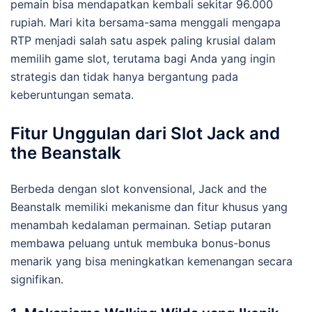
pemain bisa mendapatkan kembali sekitar 96.000
rupiah. Mari kita bersama-sama menggali mengapa
RTP menjadi salah satu aspek paling krusial dalam
memilih game slot, terutama bagi Anda yang ingin
strategis dan tidak hanya bergantung pada
keberuntungan semata.
Fitur Unggulan dari Slot Jack and
the Beanstalk
Berbeda dengan slot konvensional, Jack and the
Beanstalk memiliki mekanisme dan fitur khusus yang
menambah kedalaman permainan. Setiap putaran
membawa peluang untuk membuka bonus-bonus
menarik yang bisa meningkatkan kemenangan secara
signifikan.