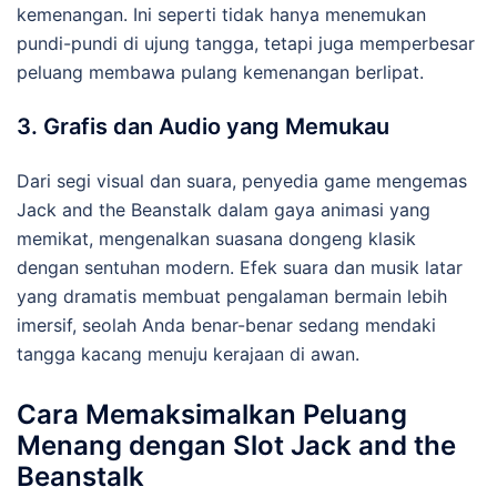
kemenangan. Ini seperti tidak hanya menemukan
pundi-pundi di ujung tangga, tetapi juga memperbesar
peluang membawa pulang kemenangan berlipat.
3. Grafis dan Audio yang Memukau
Dari segi visual dan suara, penyedia game mengemas
Jack and the Beanstalk dalam gaya animasi yang
memikat, mengenalkan suasana dongeng klasik
dengan sentuhan modern. Efek suara dan musik latar
yang dramatis membuat pengalaman bermain lebih
imersif, seolah Anda benar-benar sedang mendaki
tangga kacang menuju kerajaan di awan.
Cara Memaksimalkan Peluang
Menang dengan Slot Jack and the
Beanstalk