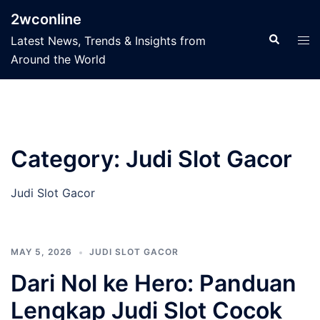
Skip
2wconline
to
Search
Tog
Latest News, Trends & Insights from
content
men
Around the World
Category:
Judi Slot Gacor
Judi Slot Gacor
MAY 5, 2026
JUDI SLOT GACOR
Dari Nol ke Hero: Panduan
Lengkap Judi Slot Cocok