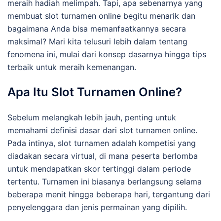
meraih hadiah melimpah. Tapi, apa sebenarnya yang
membuat slot turnamen online begitu menarik dan
bagaimana Anda bisa memanfaatkannya secara
maksimal? Mari kita telusuri lebih dalam tentang
fenomena ini, mulai dari konsep dasarnya hingga tips
terbaik untuk meraih kemenangan.
Apa Itu Slot Turnamen Online?
Sebelum melangkah lebih jauh, penting untuk
memahami definisi dasar dari slot turnamen online.
Pada intinya, slot turnamen adalah kompetisi yang
diadakan secara virtual, di mana peserta berlomba
untuk mendapatkan skor tertinggi dalam periode
tertentu. Turnamen ini biasanya berlangsung selama
beberapa menit hingga beberapa hari, tergantung dari
penyelenggara dan jenis permainan yang dipilih.