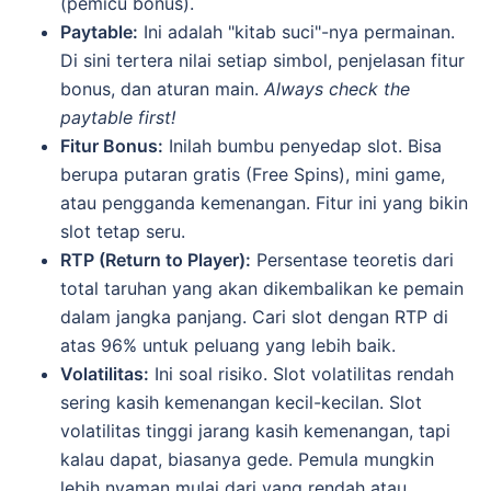
(pemicu bonus).
Paytable:
Ini adalah "kitab suci"-nya permainan.
Di sini tertera nilai setiap simbol, penjelasan fitur
bonus, dan aturan main.
Always check the
paytable first!
Fitur Bonus:
Inilah bumbu penyedap slot. Bisa
berupa putaran gratis (Free Spins), mini game,
atau pengganda kemenangan. Fitur ini yang bikin
slot tetap seru.
RTP (Return to Player):
Persentase teoretis dari
total taruhan yang akan dikembalikan ke pemain
dalam jangka panjang. Cari slot dengan RTP di
atas 96% untuk peluang yang lebih baik.
Volatilitas:
Ini soal risiko. Slot volatilitas rendah
sering kasih kemenangan kecil-kecilan. Slot
volatilitas tinggi jarang kasih kemenangan, tapi
kalau dapat, biasanya gede. Pemula mungkin
lebih nyaman mulai dari yang rendah atau