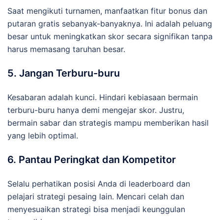
Saat mengikuti turnamen, manfaatkan fitur bonus dan
putaran gratis sebanyak-banyaknya. Ini adalah peluang
besar untuk meningkatkan skor secara signifikan tanpa
harus memasang taruhan besar.
5. Jangan Terburu-buru
Kesabaran adalah kunci. Hindari kebiasaan bermain
terburu-buru hanya demi mengejar skor. Justru,
bermain sabar dan strategis mampu memberikan hasil
yang lebih optimal.
6. Pantau Peringkat dan Kompetitor
Selalu perhatikan posisi Anda di leaderboard dan
pelajari strategi pesaing lain. Mencari celah dan
menyesuaikan strategi bisa menjadi keunggulan