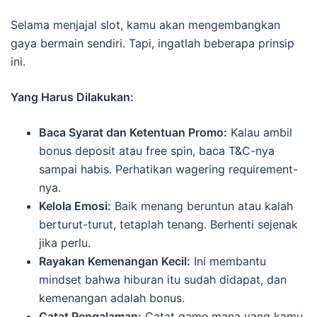
Selama menjajal slot, kamu akan mengembangkan
gaya bermain sendiri. Tapi, ingatlah beberapa prinsip
ini.
Yang Harus Dilakukan:
Baca Syarat dan Ketentuan Promo:
Kalau ambil
bonus deposit atau free spin, baca T&C-nya
sampai habis. Perhatikan wagering requirement-
nya.
Kelola Emosi:
Baik menang beruntun atau kalah
berturut-turut, tetaplah tenang. Berhenti sejenak
jika perlu.
Rayakan Kemenangan Kecil:
Ini membantu
mindset bahwa hiburan itu sudah didapat, dan
kemenangan adalah bonus.
Catat Pengalaman:
Catat game mana yang kamu