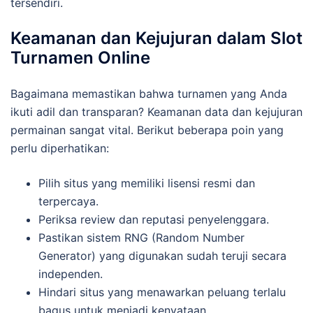
tersendiri.
Keamanan dan Kejujuran dalam Slot
Turnamen Online
Bagaimana memastikan bahwa turnamen yang Anda
ikuti adil dan transparan? Keamanan data dan kejujuran
permainan sangat vital. Berikut beberapa poin yang
perlu diperhatikan:
Pilih situs yang memiliki lisensi resmi dan
terpercaya.
Periksa review dan reputasi penyelenggara.
Pastikan sistem RNG (Random Number
Generator) yang digunakan sudah teruji secara
independen.
Hindari situs yang menawarkan peluang terlalu
bagus untuk menjadi kenyataan.