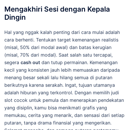
Mengakhiri Sesi dengan Kepala
Dingin
Hal yang nggak kalah penting dari cara mulai adalah
cara berhenti. Tentukan target kemenangan realistis
(misal, 50% dari modal awal) dan batas kerugian
(misal, 70% dari modal). Saat salah satu tercapai,
segera
cash out
dan tutup permainan. Kemenangan
kecil yang konsisten jauh lebih memuaskan daripada
menang besar sekali lalu hilang semua di putaran
berikutnya karena serakah. Ingat, tujuan utamanya
adalah hiburan yang terkontrol. Dengan memilih judi
slot cocok untuk pemula dan menerapkan pendekatan
yang disiplin, kamu bisa menikmati grafis yang
memukau, cerita yang menarik, dan sensasi dari setiap
putaran, tanpa drama finansial yang mengerikan.