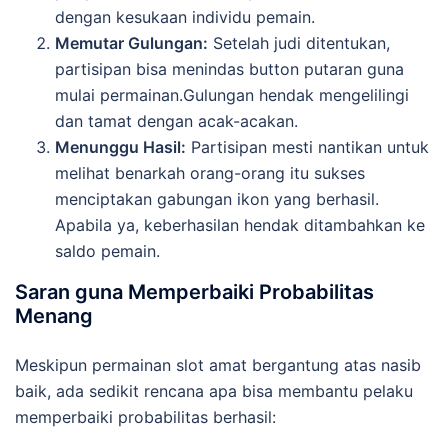
dengan kesukaan individu pemain.
Memutar Gulungan:
Setelah judi ditentukan,
partisipan bisa menindas button putaran guna
mulai permainan.Gulungan hendak mengelilingi
dan tamat dengan acak-acakan.
Menunggu Hasil:
Partisipan mesti nantikan untuk
melihat benarkah orang-orang itu sukses
menciptakan gabungan ikon yang berhasil.
Apabila ya, keberhasilan hendak ditambahkan ke
saldo pemain.
Saran guna Memperbaiki Probabilitas
Menang
Meskipun permainan slot amat bergantung atas nasib
baik, ada sedikit rencana apa bisa membantu pelaku
memperbaiki probabilitas berhasil: