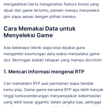
mengalahkan.Serta menganalisis feature bonus yang
dijual dari game tertentu, pemain mampu menyeleksi
gim siapa sesuai dengan pilihan mereka.
Cara Memakai Data untuk
Menyeleksi Game
Ada beberapa teknik siapa bisa dipakai guna
mengambil keuntungan data waktu menyeleksi game
slot. Beriringan adalah tahapan yang mampu dicontoh:
1. Mencari Informasi mengenai RTP
Cari memahami RTP asal permainan siapa hendak
kamu play. Game-game bersama RTP apa lebih banyak
tinggi berkecenderungan menyampaikan keberhasilan
yang lebih besar gigantic dalam jangka luas, sehingga