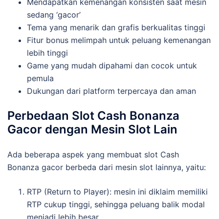
Mendapatkan kemenangan konsisten saat mesin
sedang ‘gacor’
Tema yang menarik dan grafis berkualitas tinggi
Fitur bonus melimpah untuk peluang kemenangan
lebih tinggi
Game yang mudah dipahami dan cocok untuk
pemula
Dukungan dari platform terpercaya dan aman
Perbedaan Slot Cash Bonanza
Gacor dengan Mesin Slot Lain
Ada beberapa aspek yang membuat slot Cash
Bonanza gacor berbeda dari mesin slot lainnya, yaitu:
RTP (Return to Player): mesin ini diklaim memiliki
RTP cukup tinggi, sehingga peluang balik modal
menjadi lebih besar.