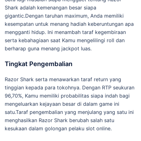
Shark adalah kemenangan besar siapa
gigantic.Dengan taruhan maximum, Anda memiliki
kesempatan untuk menang hadiah keberuntungan apa
mengganti hidup. Ini menambah taraf kegembiraan
serta kebahagiaan saat Kamu mengelilingi roll dan
berharap guna menang jackpot luas.
Tingkat Pengembalian
Razor Shark serta menawarkan taraf return yang
tinggian kepada para tokohnya. Dengan RTP seukuran
96,70%, Kamu memiliki probabilitas siapa indah bagi
mengeluarkan kejayaan besar di dalam game ini
satu.Taraf pengembalian yang menjulang yang satu ini
menghasilkan Razor Shark berubah salah satu
kesukaan dalam golongan pelaku slot online.