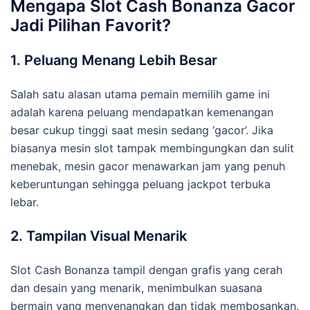
Mengapa Slot Cash Bonanza Gacor
Jadi Pilihan Favorit?
1. Peluang Menang Lebih Besar
Salah satu alasan utama pemain memilih game ini
adalah karena peluang mendapatkan kemenangan
besar cukup tinggi saat mesin sedang ‘gacor’. Jika
biasanya mesin slot tampak membingungkan dan sulit
menebak, mesin gacor menawarkan jam yang penuh
keberuntungan sehingga peluang jackpot terbuka
lebar.
2. Tampilan Visual Menarik
Slot Cash Bonanza tampil dengan grafis yang cerah
dan desain yang menarik, menimbulkan suasana
bermain yang menyenangkan dan tidak membosankan.