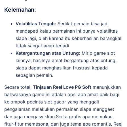
Kelemahan:
Volatilitas Tengah:
Sedikit pemain bisa jadi
mendapati kalau permainan ini punya volatilitas
siapa lagi, oleh karena itu keberhasilan barangkali
tidak sangat acap terjadi.
Ketergantungan atas Untung:
Mirip game slot
lainnya, hasilnya amat bergantung atas untung,
siapa dapat menghasilkan frustrasi kepada
sebagian pemain.
Secara total,
Tinjauan Reel Love PG Soft
menunjukkan
bahwasanya game ini adalah opsi apa amat baik bagi
kelompok pecinta slot gacor yang menggali
pengalaman melakukan permainan siapa menggaet
dan juga mengasyikkan.Serta grafis apa memukau,
fitur-fitur memesona, dan juga tema apa romantis, Reel