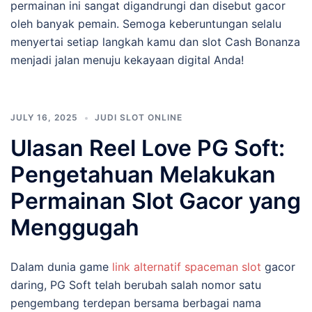
permainan ini sangat digandrungi dan disebut gacor
oleh banyak pemain. Semoga keberuntungan selalu
menyertai setiap langkah kamu dan slot Cash Bonanza
menjadi jalan menuju kekayaan digital Anda!
JULY 16, 2025
JUDI SLOT ONLINE
Ulasan Reel Love PG Soft:
Pengetahuan Melakukan
Permainan Slot Gacor yang
Menggugah
Dalam dunia game
link alternatif spaceman slot
gacor
daring, PG Soft telah berubah salah nomor satu
pengembang terdepan bersama berbagai nama