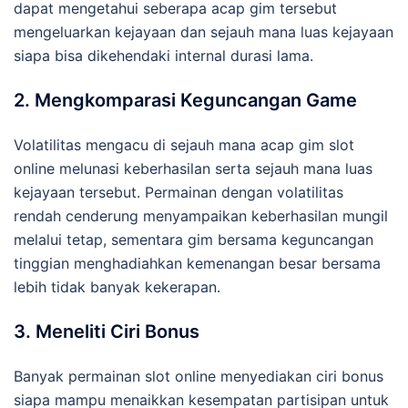
dapat mengetahui seberapa acap gim tersebut
mengeluarkan kejayaan dan sejauh mana luas kejayaan
siapa bisa dikehendaki internal durasi lama.
2. Mengkomparasi Keguncangan Game
Volatilitas mengacu di sejauh mana acap gim slot
online melunasi keberhasilan serta sejauh mana luas
kejayaan tersebut. Permainan dengan volatilitas
rendah cenderung menyampaikan keberhasilan mungil
melalui tetap, sementara gim bersama keguncangan
tinggian menghadiahkan kemenangan besar bersama
lebih tidak banyak kekerapan.
3. Meneliti Ciri Bonus
Banyak permainan slot online menyediakan ciri bonus
siapa mampu menaikkan kesempatan partisipan untuk