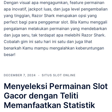
Dengan visual apa mengagumkan, feature permainan
apa inovatif, jackpot luas, dan juga level pengembalian
yang tinggian, Razor Shark merupakan opsi yang
perfect bagi para penggemar slot. Bila Kamu menggali
pengalaman melakukan permainan yang mendebarkan
dan juga seru, tak terdapat apa melebihi Razor Shark.
Cobalah gim ini satu hari ini satu dan juga lihat
benarkah Kamu mampu mengalahkan keberuntungan
besar!
DECEMBER 7, 2024
SITUS SLOT ONLINE
Menyeleksi Permainan Slot
Gacor dengan Teliti
Memanfaatkan Statistik