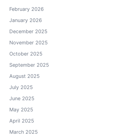
February 2026
January 2026
December 2025
November 2025
October 2025
September 2025
August 2025
July 2025
June 2025
May 2025
April 2025
March 2025