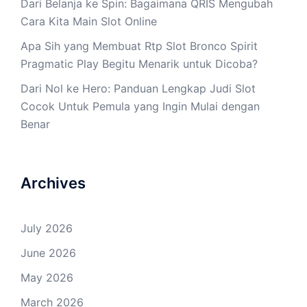
Dari Belanja ke Spin: Bagaimana QRIS Mengubah
Cara Kita Main Slot Online
Apa Sih yang Membuat Rtp Slot Bronco Spirit
Pragmatic Play Begitu Menarik untuk Dicoba?
Dari Nol ke Hero: Panduan Lengkap Judi Slot
Cocok Untuk Pemula yang Ingin Mulai dengan
Benar
Archives
July 2026
June 2026
May 2026
March 2026