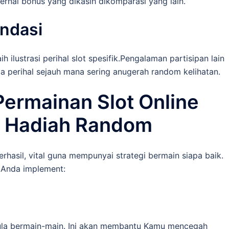
ernal bonus yang dikasih dikomparasi yang lain.
ndasi
 ilustrasi perihal slot spesifik.Pengalaman partisipan lain
perihal sejauh mana sering anugerah random kelihatan.
Permainan Slot Online
 Hadiah Random
sil, vital guna mempunyai strategi bermain siapa baik.
t Anda implement:
ula bermain-main. Ini akan membantu Kamu mencegah