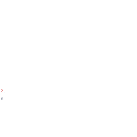
 2
.
an