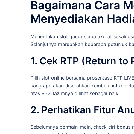
Bagaimana Cara Me
Menyediakan Had
Menentukan slot gacor siapa akurat sekali es
Selanjutnya merupakan beberapa petunjuk b
1. Cek RTP (Return to 
Pilih slot online bersama prosentase RTP LI
uang apa akan diserahkan kembali untuk pelak
atas 95% lazimnya dilihat sebagai baik.
2. Perhatikan Fitur 
Sebelumnya bermain-main, check ciri bonus r