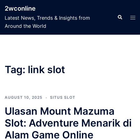
Skip
2wconline
to
Search
Tog
Latest News, Trends & Insights from
content
men
Around the World
Tag:
link slot
AUGUST 10, 2025
SITUS SLOT
Ulasan Mount Mazuma
Slot: Adventure Menarik di
Alam Game Online