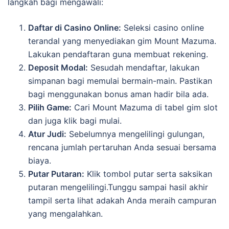
langkah bagi mengawali:
Daftar di Casino Online:
Seleksi casino online
terandal yang menyediakan gim Mount Mazuma.
Lakukan pendaftaran guna membuat rekening.
Deposit Modal:
Sesudah mendaftar, lakukan
simpanan bagi memulai bermain-main. Pastikan
bagi menggunakan bonus aman hadir bila ada.
Pilih Game:
Cari Mount Mazuma di tabel gim slot
dan juga klik bagi mulai.
Atur Judi:
Sebelumnya mengelilingi gulungan,
rencana jumlah pertaruhan Anda sesuai bersama
biaya.
Putar Putaran:
Klik tombol putar serta saksikan
putaran mengelilingi.Tunggu sampai hasil akhir
tampil serta lihat adakah Anda meraih campuran
yang mengalahkan.