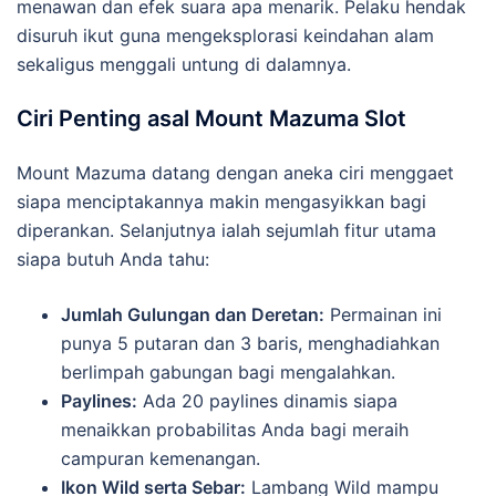
menawan dan efek suara apa menarik. Pelaku hendak
disuruh ikut guna mengeksplorasi keindahan alam
sekaligus menggali untung di dalamnya.
Ciri Penting asal Mount Mazuma Slot
Mount Mazuma datang dengan aneka ciri menggaet
siapa menciptakannya makin mengasyikkan bagi
diperankan. Selanjutnya ialah sejumlah fitur utama
siapa butuh Anda tahu:
Jumlah Gulungan dan Deretan:
Permainan ini
punya 5 putaran dan 3 baris, menghadiahkan
berlimpah gabungan bagi mengalahkan.
Paylines:
Ada 20 paylines dinamis siapa
menaikkan probabilitas Anda bagi meraih
campuran kemenangan.
Ikon Wild serta Sebar:
Lambang Wild mampu