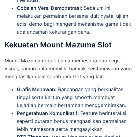
membuat.
Cobalah Versi Demonstrasi:
Sebelum Ini
melakukan permainan bersama duit nyata, ujilah
edisi demo bagi mengerti mekanisme game tidak
ada ancaman kekurangan dana.
Kekuatan Mount Mazuma Slot
Mount Mazuma nggak cuma memesona dari segi
visual, namun pula memiliki banyak keistimewaan yang
menghasilkan lain sebab gim slot yang lain:
Grafis Menawan:
Rancangan yang berkualitas
tinggi serta kartun yang smooth membuat
kejadian bermain bertambah menggembirakan.
Pengetahuan Komunikatif:
Feature berinteraksi
seperti putaran bonus menghasilkan permainan
lebih memesona serta mengasyikkan.