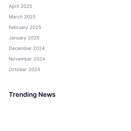
April 2025
March 2025
February 2025
January 2025
December 2024
November 2024
October 2024
Trending News