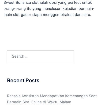
Sweet Bonanza slot ialah opsi yang perfect untuk
orang-orang itu yang menelusuri kejadian bermain-
main slot gacor siapa menggembirakan dan seru.
Search
for:
Recent Posts
Rahasia Konsisten Mendapatkan Kemenangan Saat
Bermain Slot Online di Waktu Malam