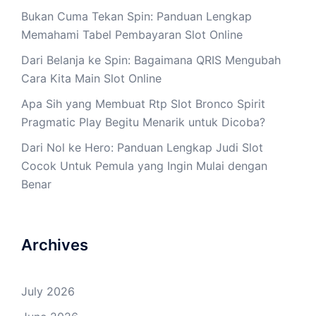
Bukan Cuma Tekan Spin: Panduan Lengkap
Memahami Tabel Pembayaran Slot Online
Dari Belanja ke Spin: Bagaimana QRIS Mengubah
Cara Kita Main Slot Online
Apa Sih yang Membuat Rtp Slot Bronco Spirit
Pragmatic Play Begitu Menarik untuk Dicoba?
Dari Nol ke Hero: Panduan Lengkap Judi Slot
Cocok Untuk Pemula yang Ingin Mulai dengan
Benar
Archives
July 2026