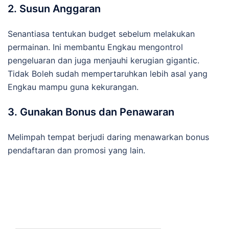
2. Susun Anggaran
Senantiasa tentukan budget sebelum melakukan
permainan. Ini membantu Engkau mengontrol
pengeluaran dan juga menjauhi kerugian gigantic.
Tidak Boleh sudah mempertaruhkan lebih asal yang
Engkau mampu guna kekurangan.
3. Gunakan Bonus dan Penawaran
Melimpah tempat berjudi daring menawarkan bonus
pendaftaran dan promosi yang lain.