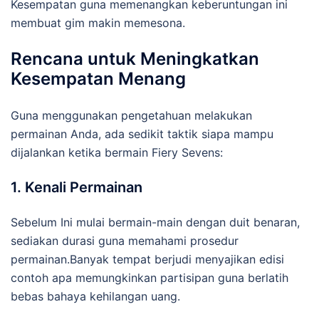
Kesempatan guna memenangkan keberuntungan ini
membuat gim makin memesona.
Rencana untuk Meningkatkan
Kesempatan Menang
Guna menggunakan pengetahuan melakukan
permainan Anda, ada sedikit taktik siapa mampu
dijalankan ketika bermain Fiery Sevens:
1. Kenali Permainan
Sebelum Ini mulai bermain-main dengan duit benaran,
sediakan durasi guna memahami prosedur
permainan.Banyak tempat berjudi menyajikan edisi
contoh apa memungkinkan partisipan guna berlatih
bebas bahaya kehilangan uang.