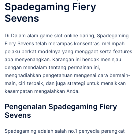
Spadegaming Fiery
Sevens
Di Dalam alam game slot online daring, Spadegaming
Fiery Sevens telah merampas konsentrasi melimpah
pelaku berkat modelnya yang menggaet serta features
apa menyenangkan. Karangan ini hendak meninjau
dengan mendalam tentang permainan ini,
menghadiahkan pengetahuan mengenai cara bermain-
main, ciri terbaik, dan juga strategi untuk menaikkan
kesempatan mengalahkan Anda.
Pengenalan Spadegaming Fiery
Sevens
Spadegaming adalah salah no.1 penyedia perangkat