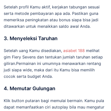
Setelah profil Kamu aktif, kerjakan tabungan sesuai
serta metode pembayaran apa ada. Pastikan guna
memeriksa peningkatan atau bonus siapa bisa jadi
ditawarkan untuk menaikkan saldo awal Anda.
3. Menyeleksi Taruhan
Setelah uang Kamu disediakan,
asiabet 188
melihat
gim Fiery Sevens dan tentukan jumlah taruhan setiap
giliran.Permainan ini umumnya menawarkan rentang
judi siapa wide, maka dari itu Kamu bisa memilih
cocok serta budget Anda.
4. Memutar Gulungan
Klik button putaran bagi memulai bermain. Kamu pula
dapat memanfaatkan ciri autoplay bila mau mengatur