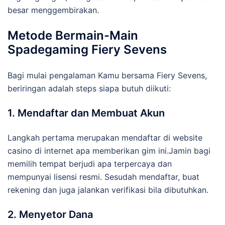
besar menggembirakan.
Metode Bermain-Main
Spadegaming Fiery Sevens
Bagi mulai pengalaman Kamu bersama Fiery Sevens,
beriringan adalah steps siapa butuh diikuti:
1. Mendaftar dan Membuat Akun
Langkah pertama merupakan mendaftar di website
casino di internet apa memberikan gim ini.Jamin bagi
memilih tempat berjudi apa terpercaya dan
mempunyai lisensi resmi. Sesudah mendaftar, buat
rekening dan juga jalankan verifikasi bila dibutuhkan.
2. Menyetor Dana