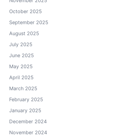
November 2025
October 2025
September 2025
August 2025
July 2025
June 2025
May 2025
April 2025
March 2025
February 2025
January 2025
December 2024
November 2024