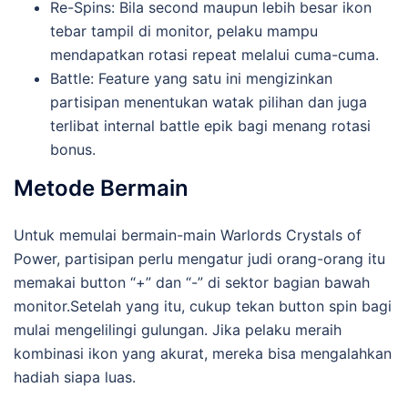
Re-Spins: Bila second maupun lebih besar ikon
tebar tampil di monitor, pelaku mampu
mendapatkan rotasi repeat melalui cuma-cuma.
Battle: Feature yang satu ini mengizinkan
partisipan menentukan watak pilihan dan juga
terlibat internal battle epik bagi menang rotasi
bonus.
Metode Bermain
Untuk memulai bermain-main Warlords Crystals of
Power, partisipan perlu mengatur judi orang-orang itu
memakai button “+” dan “-” di sektor bagian bawah
monitor.Setelah yang itu, cukup tekan button spin bagi
mulai mengelilingi gulungan. Jika pelaku meraih
kombinasi ikon yang akurat, mereka bisa mengalahkan
hadiah siapa luas.